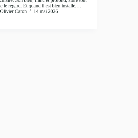
culaire. Son bleu, franc et profond, attire tout
te le regard. Et quand il est bien installé,…
Olivier Caron
14 mai 2026