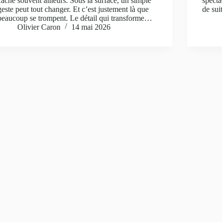
cache souvent ailleurs. Sous la surface, un simple
specta
geste peut tout changer. Et c’est justement là que
de sui
beaucoup se trompent. Le détail qui transforme…
Olivier Caron
14 mai 2026