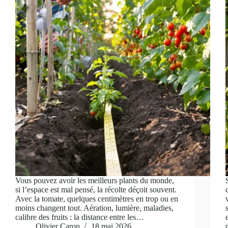
Vous pouvez avoir les meilleurs plants du monde,
si l’espace est mal pensé, la récolte déçoit souvent.
Avec la tomate, quelques centimètres en trop ou en
moins changent tout. Aération, lumière, maladies,
calibre des fruits : la distance entre les…
Olivier Caron
18 mai 2026