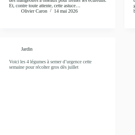
des mangeoires à oiseaux pour freiner les écureuils.
Et, contre toute attente, cette astuce…
Olivier Caron
14 mai 2026
Jardin
Voici les 4 légumes à semer d’urgence cette
semaine pour récolter gros dès juillet