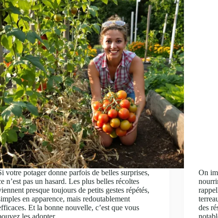
Si votre potager donne parfois de belles surprises,
On ima
ce n’est pas un hasard. Les plus belles récoltes
nourri
viennent presque toujours de petits gestes répétés,
rappel
simples en apparence, mais redoutablement
terre
efficaces. Et la bonne nouvelle, c’est que vous
des ré
pouvez les adopter…
notab