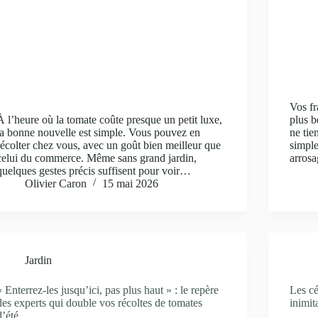
Vos fr
À l’heure où la tomate coûte presque un petit luxe,
plus b
la bonne nouvelle est simple. Vous pouvez en
ne tie
récolter chez vous, avec un goût bien meilleur que
simple
celui du commerce. Même sans grand jardin,
arrosa
quelques gestes précis suffisent pour voir…
Olivier Caron
15 mai 2026
Jardin
« Enterrez-les jusqu’ici, pas plus haut » : le repère
Les cé
des experts qui double vos récoltes de tomates
inimit
d’été