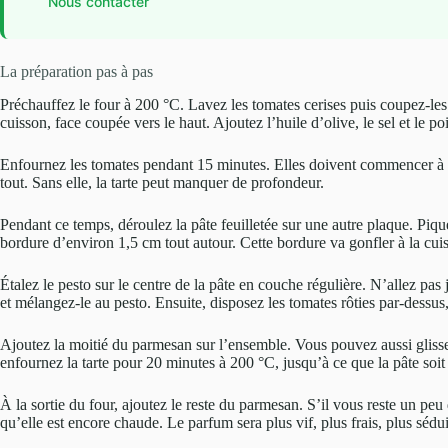
Nous contacter
La préparation pas à pas
Préchauffez le four à 200 °C. Lavez les tomates cerises puis coupez-le
cuisson, face coupée vers le haut. Ajoutez l’huile d’olive, le sel et le po
Enfournez les tomates pendant 15 minutes. Elles doivent commencer à fr
tout. Sans elle, la tarte peut manquer de profondeur.
Pendant ce temps, déroulez la pâte feuilletée sur une autre plaque. Piqu
bordure d’environ 1,5 cm tout autour. Cette bordure va gonfler à la cuiss
Étalez le pesto sur le centre de la pâte en couche régulière. N’allez pas 
et mélangez-le au pesto. Ensuite, disposez les tomates rôties par-dessu
Ajoutez la moitié du parmesan sur l’ensemble. Vous pouvez aussi glisse
enfournez la tarte pour 20 minutes à 200 °C, jusqu’à ce que la pâte soit
À la sortie du four, ajoutez le reste du parmesan. S’il vous reste un peu
qu’elle est encore chaude. Le parfum sera plus vif, plus frais, plus sédui