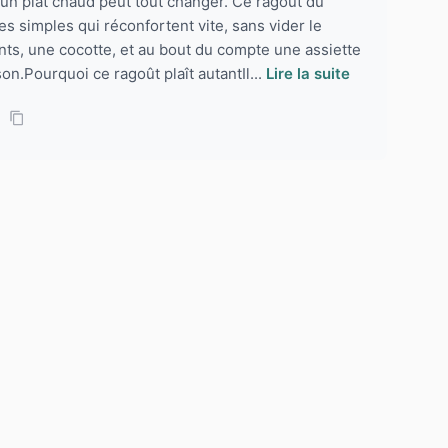
un plat chaud peut tout changer. Ce ragoût du
es simples qui réconfortent vite, sans vider le
ts, une cocotte, et au bout du compte une assiette
n.Pourquoi ce ragoût plaît autantIl...
Lire la suite