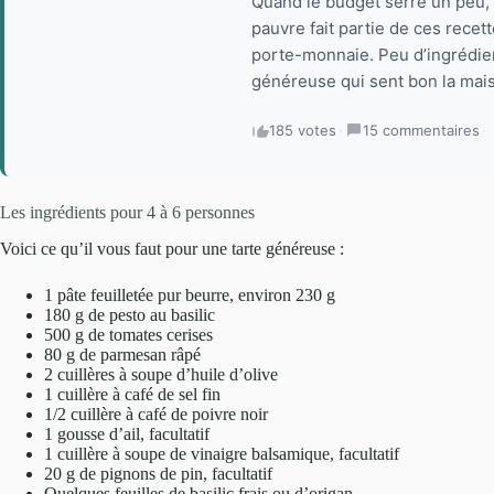
Quand le budget serre un peu, 
pauvre fait partie de ces recett
porte-monnaie. Peu d’ingrédien
généreuse qui sent bon la maiso
185 votes
·
15 commentaires
·
Les ingrédients pour 4 à 6 personnes
Voici ce qu’il vous faut pour une tarte généreuse :
1 pâte feuilletée pur beurre, environ 230 g
180 g de pesto au basilic
500 g de tomates cerises
80 g de parmesan râpé
2 cuillères à soupe d’huile d’olive
1 cuillère à café de sel fin
1/2 cuillère à café de poivre noir
1 gousse d’ail, facultatif
1 cuillère à soupe de vinaigre balsamique, facultatif
20 g de pignons de pin, facultatif
Quelques feuilles de basilic frais ou d’origan