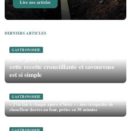
Lire nos articles
DERNIERS ARTICLES
GASTRONOMIE
Je ne jette plus mes boîtes de sardines :
cette recette croustillante et savoureuse
est si simple
GASTRONOMIE
« J’en fais à chaque apéro d’hiver » : mes croquettes de
chou-fleur dorées au four, prêtes en 30 minutes
GASTRONOMIE