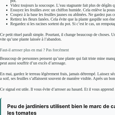
pot.
Videz toujours la soucoupe. L’eau stagnante fait plus de dégâts q
Essuyez les feuilles avec un chiffon humide. Cela enlève la poussi
Coupez à la base les feuilles jaunes ou abîmées. Ne gardez pas ce
Retirez les fleurs fanées. Cela évite que la plante gaspille son éne
Regardez si les racines sortent du pot. Si c’est le cas, un rempotag
Ce petit rituel paraît simple. Pourtant, il change beaucoup de choses. U
vite qu’une plante laissée à l’abandon.
Faut-il arroser plus en mai ? Pas forcément
Beaucoup de personnes pensent qu’une plante qui fait triste mine manque
peut aussi souffrir d’un excès d’arrosage.
En mai, gardez le terreau légèrement frais, jamais détrempé. Laissez s
a soif, ses feuilles s’affaissent souvent de manière visible. Après un bon 
Ce signal est utile. Il vous évite d’arroser au hasard. Et il vous apprend à
Peu de jardiniers utilisent bien le marc de c
les tomates