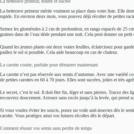
La betterave primeur, tendre et sucrée
La betterave primeur mérite vraiment sa place dans votre liste. Elle dem
rapide. En environ deux mois, vous pouvez déjà récolter de petites rac
Semez les glomérules à 2 cm de profondeur, en rangs espacés de 25 cm. 
graines dans de l’eau tiède pendant une nuit. Cela peut donner un petit
Quand les jeunes plants ont deux vraies feuilles, éclaircissez pour gar
paillez le sol si possible. Cela aide beaucoup en cas de chaleur.
La carotte courte, parfaite pour démarrer maintenant
La carotte n’est pas réservée aux semis d’automne. Avec une variété c
de petites carottes en 60 à 70 jours. Elles sont sucrées, jolies et très ag
Le secret, c’est le sol. Il doit être fin, léger et sans pierres. Tracez d
recouvrez doucement. Arrosez sans excès jusqu’à la levée, qui prend so
Si vous voulez éviter les soucis, posez un voile anti-insectes dès le sem
carotte. Vous protégez ainsi vos futures récoltes dès le départ.
Comment réussir vos semis sans perdre de temps